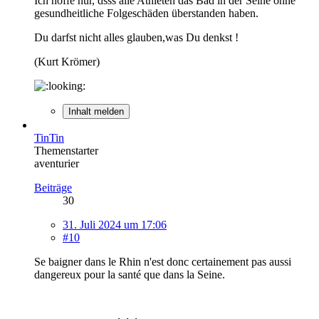
Ich hoffe nur, dsss alle Athleten das Bad in der Seine ohne
gesundheitliche Folgeschäden überstanden haben.
Du darfst nicht alles glauben,was Du denkst !
(Kurt Krömer)
Inhalt melden
TinTin
Themenstarter
aventurier
Beiträge
30
31. Juli 2024 um 17:06
#10
Se baigner dans le Rhin n'est donc certainement pas aussi
dangereux pour la santé que dans la Seine.