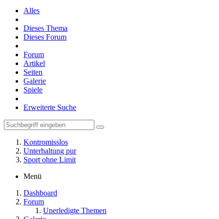
Alles
Dieses Thema
Dieses Forum
Forum
Artikel
Seiten
Galerie
Spiele
Erweiterte Suche
Kontromisslos
Unterhaltung pur
Sport ohne Limit
Menü
Dashboard
Forum
Unerledigte Themen