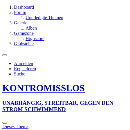
Dashboard
Forum
Unerledigte Themen
Galerie
Alben
Gamezone
Highscore
Grabsteine
Anmelden
Registrieren
Suche
KONTROMISSLOS
U
N
A
B
H
Ä
N
G
I
G
,
S
T
R
E
I
T
B
A
R
,
G
E
G
E
N
D
E
N
S
T
R
O
M
S
C
H
W
I
M
M
E
N
D
Dieses Thema