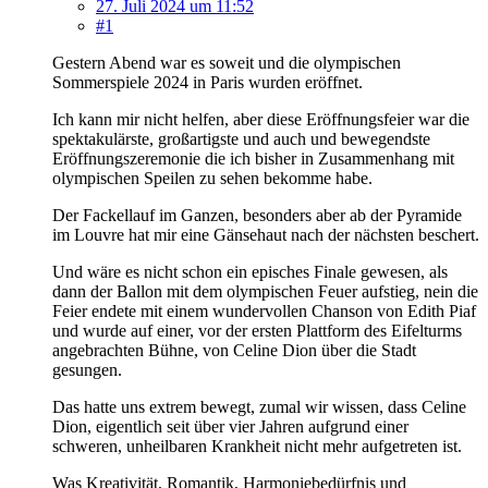
27. Juli 2024 um 11:52
#1
Gestern Abend war es soweit und die olympischen
Sommerspiele 2024 in Paris wurden eröffnet.
Ich kann mir nicht helfen, aber diese Eröffnungsfeier war die
spektakulärste, großartigste und auch und bewegendste
Eröffnungszeremonie die ich bisher in Zusammenhang mit
olympischen Speilen zu sehen bekomme habe.
Der Fackellauf im Ganzen, besonders aber ab der Pyramide
im Louvre hat mir eine Gänsehaut nach der nächsten beschert.
Und wäre es nicht schon ein episches Finale gewesen, als
dann der Ballon mit dem olympischen Feuer aufstieg, nein die
Feier endete mit einem wundervollen Chanson von Edith Piaf
und wurde auf einer, vor der ersten Plattform des Eifelturms
angebrachten Bühne, von Celine Dion über die Stadt
gesungen.
Das hatte uns extrem bewegt, zumal wir wissen, dass Celine
Dion, eigentlich seit über vier Jahren aufgrund einer
schweren, unheilbaren Krankheit nicht mehr aufgetreten ist.
Was Kreativität, Romantik, Harmoniebedürfnis und