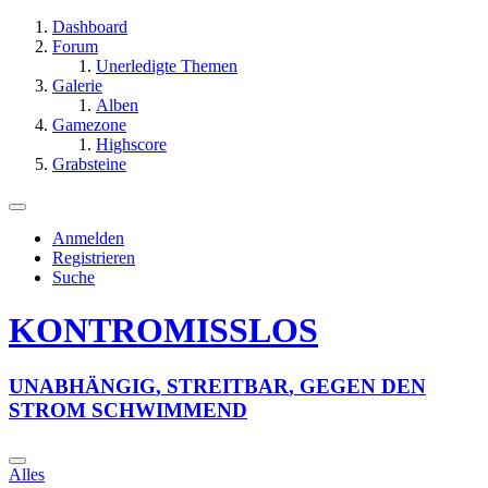
Dashboard
Forum
Unerledigte Themen
Galerie
Alben
Gamezone
Highscore
Grabsteine
Anmelden
Registrieren
Suche
KONTROMISSLOS
U
N
A
B
H
Ä
N
G
I
G
,
S
T
R
E
I
T
B
A
R
,
G
E
G
E
N
D
E
N
S
T
R
O
M
S
C
H
W
I
M
M
E
N
D
Alles