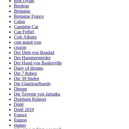
Bob Dylan
Bredene
Bretagne
Bretagne France
Calais
Camping Car
Cap Fréhel
Cote Albatre
cote granit rose
crozon
Der Dieb von Bagdad
Der Hammermörder
Der Hund von Baskerville
Diary of dreams
Die 7 Raben
Die 39 Stufen
Die Glatzkopfbande
Dieppe
Die Taverne von Jamaika
Duisburg Ruhrort
Dédé
Dédé 2019
Espace
Etapoo
etappo