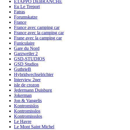
ETAPPO DÉBRANCHÉ
Eu Le Treport
Fatras
Forumskatze
France
France avec camping car
France avec la camping car
Frane avec la camping car
Funiculaire
Gare du Nord
Garzweiler 2
GSD-STUDIOS
GSD Studios
GuthrieB
Hybridwechselrichter
Interview 2ner
isle de crozon
Jedermann Duisburg
Jokerman
Jon & Vangelis
Kontromislos
Kontromisslos
Kontromissslos
Le Havre
Le Mont Saint Michel