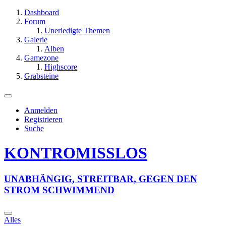
Dashboard
Forum
Unerledigte Themen
Galerie
Alben
Gamezone
Highscore
Grabsteine
Anmelden
Registrieren
Suche
KONTROMISSLOS
U
N
A
B
H
Ä
N
G
I
G
,
S
T
R
E
I
T
B
A
R
,
G
E
G
E
N
D
E
N
S
T
R
O
M
S
C
H
W
I
M
M
E
N
D
Alles