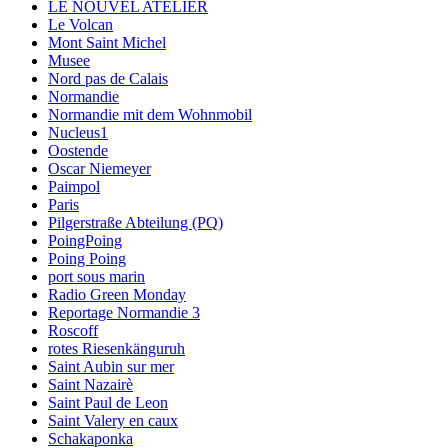
LE NOUVEL ATELIER
Le Volcan
Mont Saint Michel
Musee
Nord pas de Calais
Normandie
Normandie mit dem Wohnmobil
Nucleus1
Oostende
Oscar Niemeyer
Paimpol
Paris
Pilgerstraße Abteilung (PQ)
PoingPoing
Poing Poing
port sous marin
Radio Green Monday
Reportage Normandie 3
Roscoff
rotes Riesenkänguruh
Saint Aubin sur mer
Saint Nazairè
Saint Paul de Leon
Saint Valery en caux
Schakaponka