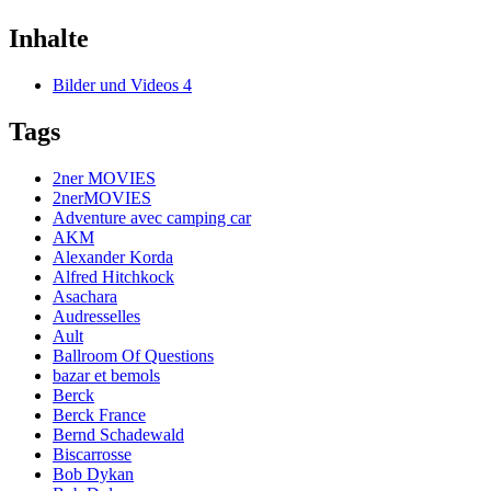
Inhalte
Bilder und Videos
4
Tags
2ner MOVIES
2nerMOVIES
Adventure avec camping car
AKM
Alexander Korda
Alfred Hitchkock
Asachara
Audresselles
Ault
Ballroom Of Questions
bazar et bemols
Berck
Berck France
Bernd Schadewald
Biscarrosse
Bob Dykan