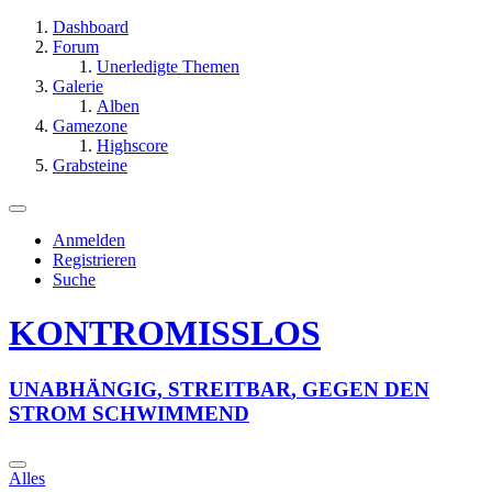
Dashboard
Forum
Unerledigte Themen
Galerie
Alben
Gamezone
Highscore
Grabsteine
Anmelden
Registrieren
Suche
KONTROMISSLOS
U
N
A
B
H
Ä
N
G
I
G
,
S
T
R
E
I
T
B
A
R
,
G
E
G
E
N
D
E
N
S
T
R
O
M
S
C
H
W
I
M
M
E
N
D
Alles