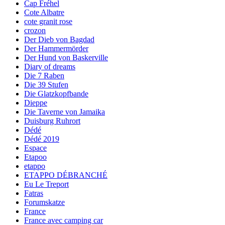
Cap Fréhel
Cote Albatre
cote granit rose
crozon
Der Dieb von Bagdad
Der Hammermörder
Der Hund von Baskerville
Diary of dreams
Die 7 Raben
Die 39 Stufen
Die Glatzkopfbande
Dieppe
Die Taverne von Jamaika
Duisburg Ruhrort
Dédé
Dédé 2019
Espace
Etapoo
etappo
ETAPPO DÉBRANCHÉ
Eu Le Treport
Fatras
Forumskatze
France
France avec camping car