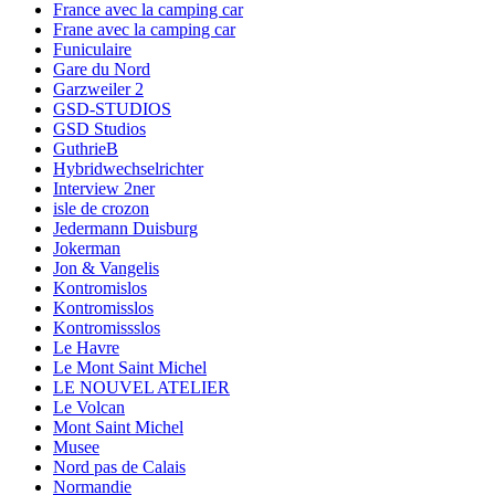
France avec la camping car
Frane avec la camping car
Funiculaire
Gare du Nord
Garzweiler 2
GSD-STUDIOS
GSD Studios
GuthrieB
Hybridwechselrichter
Interview 2ner
isle de crozon
Jedermann Duisburg
Jokerman
Jon & Vangelis
Kontromislos
Kontromisslos
Kontromissslos
Le Havre
Le Mont Saint Michel
LE NOUVEL ATELIER
Le Volcan
Mont Saint Michel
Musee
Nord pas de Calais
Normandie