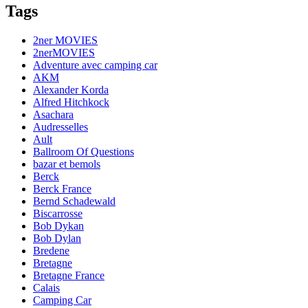
Tags
2ner MOVIES
2nerMOVIES
Adventure avec camping car
AKM
Alexander Korda
Alfred Hitchkock
Asachara
Audresselles
Ault
Ballroom Of Questions
bazar et bemols
Berck
Berck France
Bernd Schadewald
Biscarrosse
Bob Dykan
Bob Dylan
Bredene
Bretagne
Bretagne France
Calais
Camping Car