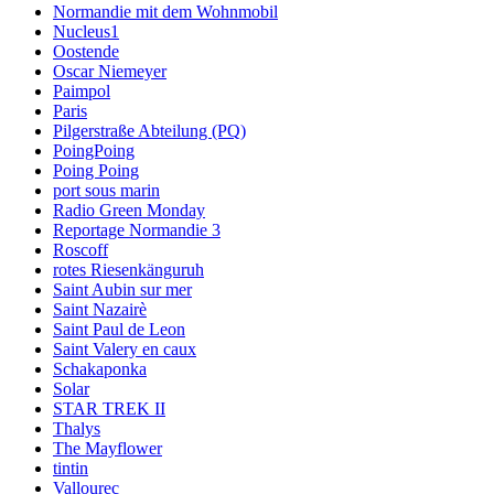
Normandie mit dem Wohnmobil
Nucleus1
Oostende
Oscar Niemeyer
Paimpol
Paris
Pilgerstraße Abteilung (PQ)
PoingPoing
Poing Poing
port sous marin
Radio Green Monday
Reportage Normandie 3
Roscoff
rotes Riesenkänguruh
Saint Aubin sur mer
Saint Nazairè
Saint Paul de Leon
Saint Valery en caux
Schakaponka
Solar
STAR TREK II
Thalys
The Mayflower
tintin
Vallourec