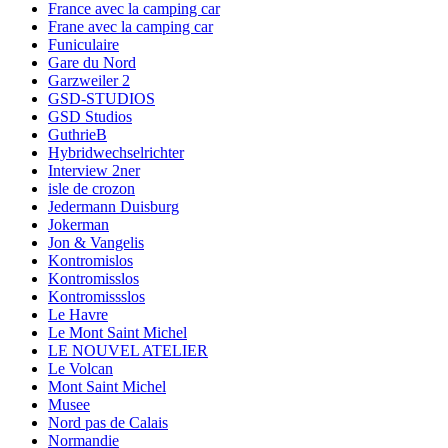
France avec la camping car
Frane avec la camping car
Funiculaire
Gare du Nord
Garzweiler 2
GSD-STUDIOS
GSD Studios
GuthrieB
Hybridwechselrichter
Interview 2ner
isle de crozon
Jedermann Duisburg
Jokerman
Jon & Vangelis
Kontromislos
Kontromisslos
Kontromissslos
Le Havre
Le Mont Saint Michel
LE NOUVEL ATELIER
Le Volcan
Mont Saint Michel
Musee
Nord pas de Calais
Normandie