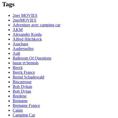
Tags
2ner MOVIES
2nerMOVIES
Adventure avec camping car
AKM
Alexander Korda
Alfred Hitchkock
Asachara
Audresselles
Ault
Ballroom Of Questions
bazar et bemols
Berck
Berck France
Bernd Schadewald
Biscarrosse
Bob Dykan
Bob Dylan
Bredene
Bretagne
Bretagne France
Calais
Camping Car