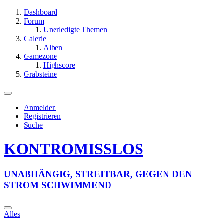
Dashboard
Forum
Unerledigte Themen
Galerie
Alben
Gamezone
Highscore
Grabsteine
Anmelden
Registrieren
Suche
KONTROMISSLOS
U
N
A
B
H
Ä
N
G
I
G
,
S
T
R
E
I
T
B
A
R
,
G
E
G
E
N
D
E
N
S
T
R
O
M
S
C
H
W
I
M
M
E
N
D
Alles