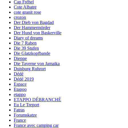
Cap Fréhel
Cote Albatre
cote granit rose
crozon
Der Dieb von Bagdad
Der Hammermörder
Der Hund von Baskerville
Diary of dreams
Die 7 Raben
Die 39 Stufen
Die Glatzkopfbande
Dieppe
Die Taverne von Jamaika
Duisburg Ruhrort
Dédé
Dédé 2019
Espace
Etapoo
etappo
ETAPPO DÉBRANCHÉ
Eu Le Treport
Fatras
Forumskatze
France
France avec camping car