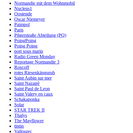
Normandie mit dem Wohnmobil
Nucleus1
Oostende
Oscar Niemeyer
Paimpol
Paris
Pilgerstraße Abteilung (PQ)
PoingPoing
Poing Poing
port sous marin
Radio Green Monday
Reportage Normandie 3
Roscoff
rotes Riesenkänguruh
Saint Aubin sur mer
Saint Nazairè
Saint Paul de Leon
Saint Valery en caux
Schakaponka
Solar
STAR TREK II
Thalys
The Mayflower
tintin
Vallourec