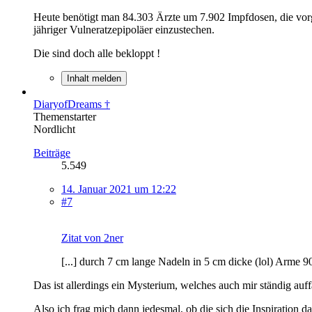
Heute benötigt man 84.303 Ärzte um 7.902 Impfdosen, die vorg
jähriger Vulneratzepipoläer einzustechen.
Die sind doch alle bekloppt !
Inhalt melden
DiaryofDreams †
Themenstarter
Nordlicht
Beiträge
5.549
14. Januar 2021 um 12:22
#7
Zitat von 2ner
[...] durch 7 cm lange Nadeln in 5 cm dicke (lol) Arme 90
Das ist allerdings ein Mysterium, welches auch mir ständig auffä
Also ich frag mich dann jedesmal, ob die sich die Inspiration 