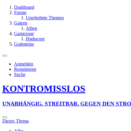
Dashboard
Forum
Unerledigte Themen
Galerie
Alben
Gamezone
Highscore
Grabsteine
Anmelden
Registrieren
Suche
KONTROMISSLOS
U
N
A
B
H
Ä
N
G
I
G
,
S
T
R
E
I
T
B
A
R
,
G
E
G
E
N
D
E
N
S
T
R
Dieses Thema
Alles