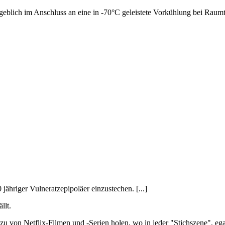
eblich im Anschluss an eine in -70°C geleistete Vorkühlung bei Raum
 jähriger Vulneratzepipoläer einzustechen. [...]
llt.
dazu von Netflix-Filmen und -Serien holen, wo in jeder "Stichszene", e