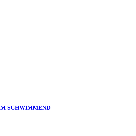
O
M
S
C
H
W
I
M
M
E
N
D