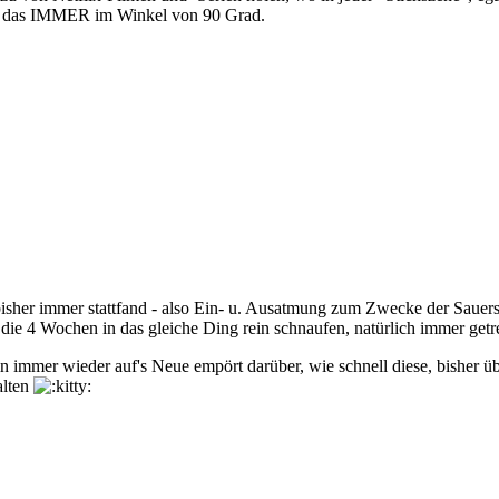
und das IMMER im Winkel von 90 Grad.
bisher immer stattfand - also Ein- u. Ausatmung zum Zwecke der Sauers
is, die 4 Wochen in das gleiche Ding rein schnaufen, natürlich immer g
bin immer wieder auf's Neue empört darüber, wie schnell diese, bisher
alten