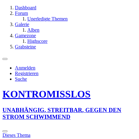
Dashboard
Forum
Unerledigte Themen
Galerie
Alben
Gamezone
Highscore
Grabsteine
Anmelden
Registrieren
Suche
KONTROMISSLOS
U
N
A
B
H
Ä
N
G
I
G
,
S
T
R
E
I
T
B
A
R
,
G
E
G
E
N
D
E
N
S
T
R
O
M
S
C
H
W
I
M
M
E
N
D
Dieses Thema