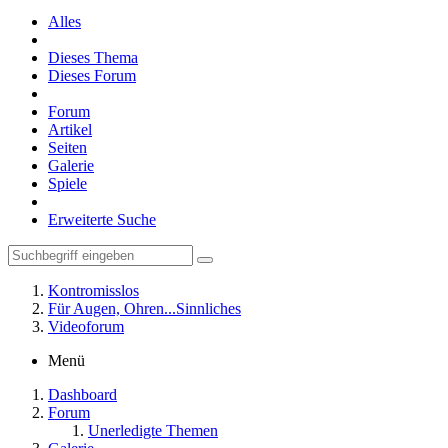
Alles
Dieses Thema
Dieses Forum
Forum
Artikel
Seiten
Galerie
Spiele
Erweiterte Suche
Kontromisslos
Für Augen, Ohren...Sinnliches
Videoforum
Menü
Dashboard
Forum
Unerledigte Themen