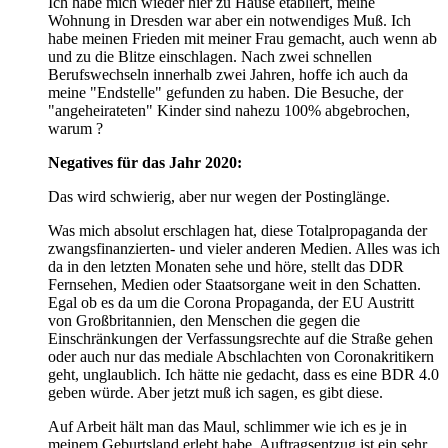
Ich habe mich wieder hier zu Hause etabliert, meine
Wohnung in Dresden war aber ein notwendiges Muß. Ich
habe meinen Frieden mit meiner Frau gemacht, auch wenn ab
und zu die Blitze einschlagen. Nach zwei schnellen
Berufswechseln innerhalb zwei Jahren, hoffe ich auch da
meine "Endstelle" gefunden zu haben. Die Besuche, der
"angeheirateten" Kinder sind nahezu 100% abgebrochen,
warum ?
Negatives für das Jahr 2020:
Das wird schwierig, aber nur wegen der Postinglänge.
Was mich absolut erschlagen hat, diese Totalpropaganda der
zwangsfinanzierten- und vieler anderen Medien. Alles was ich
da in den letzten Monaten sehe und höre, stellt das DDR
Fernsehen, Medien oder Staatsorgane weit in den Schatten.
Egal ob es da um die Corona Propaganda, der EU Austritt
von Großbritannien, den Menschen die gegen die
Einschränkungen der Verfassungsrechte auf die Straße gehen
oder auch nur das mediale Abschlachten von Coronakritikern
geht, unglaublich. Ich hätte nie gedacht, dass es eine BDR 4.0
geben würde. Aber jetzt muß ich sagen, es gibt diese.
Auf Arbeit hält man das Maul, schlimmer wie ich es je in
meinem Geburtsland erlebt habe. Auftragsentzug ist ein sehr