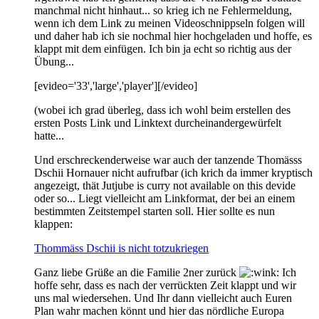
manchmal nicht hinhaut... so krieg ich ne Fehlermeldung,
wenn ich dem Link zu meinen Videoschnippseln folgen will
und daher hab ich sie nochmal hier hochgeladen und hoffe, es
klappt mit dem einfügen. Ich bin ja echt so richtig aus der
Übung...
[evideo='33','large','player'][/evideo]
(wobei ich grad überleg, dass ich wohl beim erstellen des
ersten Posts Link und Linktext durcheinandergewürfelt
hatte...
Und erschreckenderweise war auch der tanzende Thomässs
Dschii Hornauer nicht aufrufbar (ich krich da immer kryptisch
angezeigt, thät Jutjube is curry not available on this devide
oder so... Liegt vielleicht am Linkformat, der bei an einem
bestimmten Zeitstempel starten soll. Hier sollte es nun
klappen:
T
hommäss Dschii is nicht totzukriegen
Ganz liebe Grüße an die Familie 2ner zurück
Ich
hoffe sehr, dass es nach der verrückten Zeit klappt und wir
uns mal wiedersehen. Und Ihr dann vielleicht auch Euren
Plan wahr machen könnt und hier das nördliche Europa