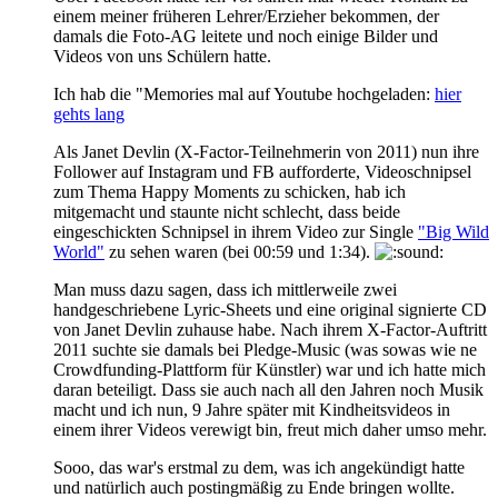
einem meiner früheren Lehrer/Erzieher bekommen, der
damals die Foto-AG leitete und noch einige Bilder und
Videos von uns Schülern hatte.
Ich hab die "Memories mal auf Youtube hochgeladen:
hier
gehts lang
Als Janet Devlin (X-Factor-Teilnehmerin von 2011) nun ihre
Follower auf Instagram und FB aufforderte, Videoschnipsel
zum Thema Happy Moments zu schicken, hab ich
mitgemacht und staunte nicht schlecht, dass beide
eingeschickten Schnipsel in ihrem Video zur Single
"Big Wild
World"
zu sehen waren (bei 00:59 und 1:34).
Man muss dazu sagen, dass ich mittlerweile zwei
handgeschriebene Lyric-Sheets und eine original signierte CD
von Janet Devlin zuhause habe. Nach ihrem X-Factor-Auftritt
2011 suchte sie damals bei Pledge-Music (was sowas wie ne
Crowdfunding-Plattform für Künstler) war und ich hatte mich
daran beteiligt. Dass sie auch nach all den Jahren noch Musik
macht und ich nun, 9 Jahre später mit Kindheitsvideos in
einem ihrer Videos verewigt bin, freut mich daher umso mehr.
Sooo, das war's erstmal zu dem, was ich angekündigt hatte
und natürlich auch postingmäßig zu Ende bringen wollte.