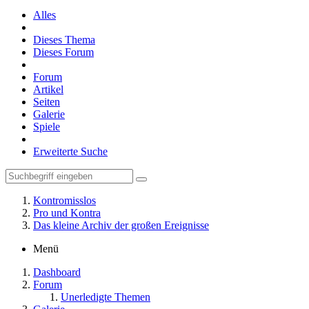
Alles
Dieses Thema
Dieses Forum
Forum
Artikel
Seiten
Galerie
Spiele
Erweiterte Suche
Kontromisslos
Pro und Kontra
Das kleine Archiv der großen Ereignisse
Menü
Dashboard
Forum
Unerledigte Themen