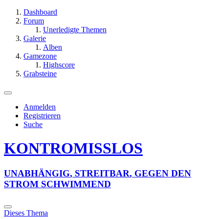
Dashboard
Forum
Unerledigte Themen
Galerie
Alben
Gamezone
Highscore
Grabsteine
Anmelden
Registrieren
Suche
KONTROMISSLOS
U
N
A
B
H
Ä
N
G
I
G
,
S
T
R
E
I
T
B
A
R
,
G
E
G
E
N
D
E
N
S
T
R
O
M
S
C
H
W
I
M
M
E
N
D
Dieses Thema