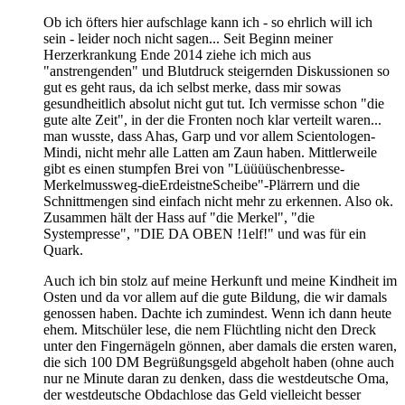
Ob ich öfters hier aufschlage kann ich - so ehrlich will ich
sein - leider noch nicht sagen... Seit Beginn meiner
Herzerkrankung Ende 2014 ziehe ich mich aus
"anstrengenden" und Blutdruck steigernden Diskussionen so
gut es geht raus, da ich selbst merke, dass mir sowas
gesundheitlich absolut nicht gut tut. Ich vermisse schon "die
gute alte Zeit", in der die Fronten noch klar verteilt waren...
man wusste, dass Ahas, Garp und vor allem Scientologen-
Mindi, nicht mehr alle Latten am Zaun haben. Mittlerweile
gibt es einen stumpfen Brei von "Lüüüüschenbresse-
Merkelmussweg-dieErdeistneScheibe"-Plärrern und die
Schnittmengen sind einfach nicht mehr zu erkennen. Also ok.
Zusammen hält der Hass auf "die Merkel", "die
Systempresse", "DIE DA OBEN !1elf!" und was für ein
Quark.
Auch ich bin stolz auf meine Herkunft und meine Kindheit im
Osten und da vor allem auf die gute Bildung, die wir damals
genossen haben. Dachte ich zumindest. Wenn ich dann heute
ehem. Mitschüler lese, die nem Flüchtling nicht den Dreck
unter den Fingernägeln gönnen, aber damals die ersten waren,
die sich 100 DM Begrüßungsgeld abgeholt haben (ohne auch
nur ne Minute daran zu denken, dass die westdeutsche Oma,
der westdeutsche Obdachlose das Geld vielleicht besser