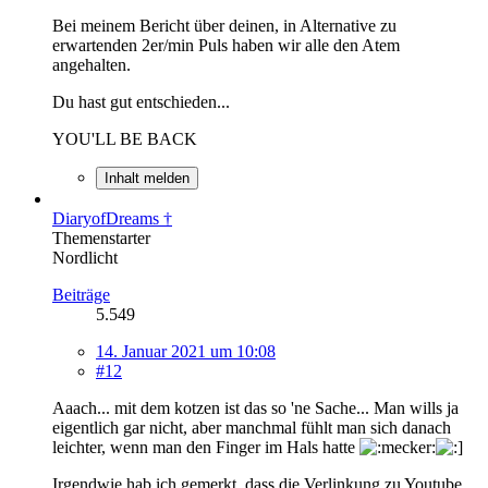
Bei meinem Bericht über deinen, in Alternative zu
erwartenden 2er/min Puls haben wir alle den Atem
angehalten.
Du hast gut entschieden...
YOU'LL BE BACK
Inhalt melden
DiaryofDreams †
Themenstarter
Nordlicht
Beiträge
5.549
14. Januar 2021 um 10:08
#12
Aaach... mit dem kotzen ist das so 'ne Sache... Man wills ja
eigentlich gar nicht, aber manchmal fühlt man sich danach
leichter, wenn man den Finger im Hals hatte
Irgendwie hab ich gemerkt, dass die Verlinkung zu Youtube