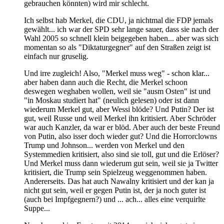
gebrauchen könnten) wird mir schlecht.
Ich selbst hab Merkel, die CDU, ja nichtmal die FDP jemals
gewählt... ich war der SPD sehr lange sauer, dass sie nach der
Wahl 2005 so schnell klein beigegeben haben... aber was sich
momentan so als "Diktaturgegner" auf den Straßen zeigt ist
einfach nur gruselig.
Und irre zugleich! Also, "Merkel muss weg" - schon klar...
aber haben dann auch die Recht, die Merkel schoon
deswegen weghaben wollen, weil sie "ausm Osten" ist und
"in Moskau studiert hat" (neulich gelesen) oder ist dann
wiederum Merkel gut, aber Wessi blöde? Und Putin? Der ist
gut, weil Russe und weil Merkel ihn kritisiert. Aber Schröder
war auch Kanzler, da war er blöd. Aber auch der beste Freund
von Putin, also isser doch wieder gut? Und die Horrorclowns
Trump und Johnson... werden von Merkel und den
Systemmedien kritisiert, also sind sie toll, gut und die Erlöser?
Und Merkel muss dann wiederum gut sein, weil sie ja Twitter
kritisiert, die Trump sein Spielzeug weggenommen haben.
Andererseits. Das hat auch Nawalny kritisiert und der kan ja
nicht gut sein, weil er gegen Putin ist, der ja noch guter ist
(auch bei Impfgegnern?) und ... ach... alles eine verquirlte
Suppe...