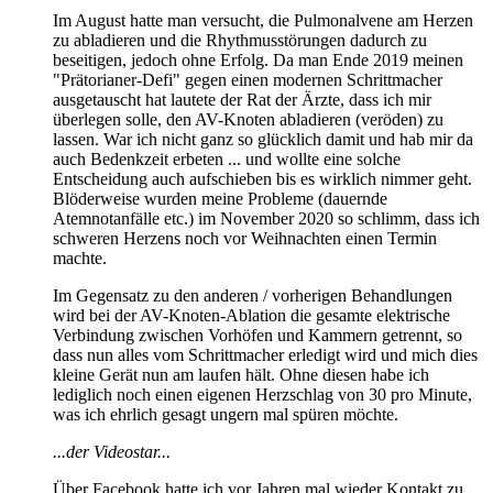
Im August hatte man versucht, die Pulmonalvene am Herzen
zu abladieren und die Rhythmusstörungen dadurch zu
beseitigen, jedoch ohne Erfolg. Da man Ende 2019 meinen
"Prätorianer-Defi" gegen einen modernen Schrittmacher
ausgetauscht hat lautete der Rat der Ärzte, dass ich mir
überlegen solle, den AV-Knoten abladieren (veröden) zu
lassen. War ich nicht ganz so glücklich damit und hab mir da
auch Bedenkzeit erbeten ... und wollte eine solche
Entscheidung auch aufschieben bis es wirklich nimmer geht.
Blöderweise wurden meine Probleme (dauernde
Atemnotanfälle etc.) im November 2020 so schlimm, dass ich
schweren Herzens noch vor Weihnachten einen Termin
machte.
Im Gegensatz zu den anderen / vorherigen Behandlungen
wird bei der AV-Knoten-Ablation die gesamte elektrische
Verbindung zwischen Vorhöfen und Kammern getrennt, so
dass nun alles vom Schrittmacher erledigt wird und mich dies
kleine Gerät nun am laufen hält. Ohne diesen habe ich
lediglich noch einen eigenen Herzschlag von 30 pro Minute,
was ich ehrlich gesagt ungern mal spüren möchte.
...der Videostar...
Über Facebook hatte ich vor Jahren mal wieder Kontakt zu