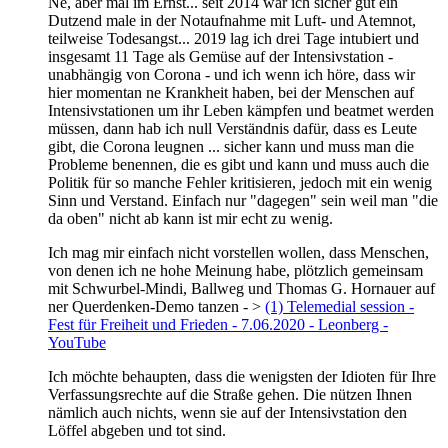
Ne, aber mal im Ernst... seit 2014 war ich sicher gut ein
Dutzend male in der Notaufnahme mit Luft- und Atemnot,
teilweise Todesangst... 2019 lag ich drei Tage intubiert und
insgesamt 11 Tage als Gemüse auf der Intensivstation -
unabhängig von Corona - und ich wenn ich höre, dass wir
hier momentan ne Krankheit haben, bei der Menschen auf
Intensivstationen um ihr Leben kämpfen und beatmet werden
müssen, dann hab ich null Verständnis dafür, dass es Leute
gibt, die Corona leugnen ... sicher kann und muss man die
Probleme benennen, die es gibt und kann und muss auch die
Politik für so manche Fehler kritisieren, jedoch mit ein wenig
Sinn und Verstand. Einfach nur "dagegen" sein weil man "die
da oben" nicht ab kann ist mir echt zu wenig.
Ich mag mir einfach nicht vorstellen wollen, dass Menschen,
von denen ich ne hohe Meinung habe, plötzlich gemeinsam
mit Schwurbel-Mindi, Ballweg und Thomas G. Hornauer auf
ner Querdenken-Demo tanzen - >
(1) Telemedial session -
Fest für Freiheit und Frieden - 7.06.2020 - Leonberg -
YouTube
Ich möchte behaupten, dass die wenigsten der Idioten für Ihre
Verfassungsrechte auf die Straße gehen. Die nützen Ihnen
nämlich auch nichts, wenn sie auf der Intensivstation den
Löffel abgeben und tot sind.