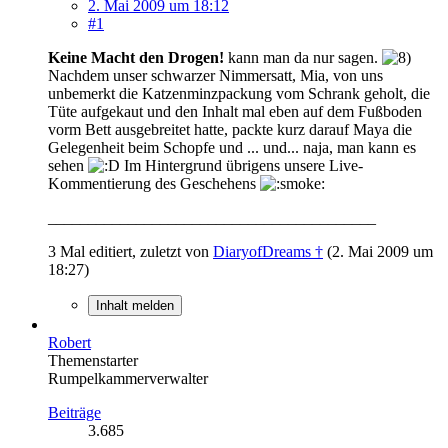
2. Mai 2009 um 18:12
#1
Keine Macht den Drogen!
kann man da nur sagen.
Nachdem unser schwarzer Nimmersatt, Mia, von uns
unbemerkt die Katzenminzpackung vom Schrank geholt, die
Tüte aufgekaut und den Inhalt mal eben auf dem Fußboden
vorm Bett ausgebreitet hatte, packte kurz darauf Maya die
Gelegenheit beim Schopfe und ... und... naja, man kann es
sehen
Im Hintergrund übrigens unsere Live-
Kommentierung des Geschehens
_________________________________________
3 Mal editiert, zuletzt von
DiaryofDreams †
(
2. Mai 2009 um
18:27
)
Inhalt melden
Robert
Themenstarter
Rumpelkammerverwalter
Beiträge
3.685