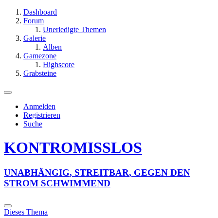
Dashboard
Forum
Unerledigte Themen
Galerie
Alben
Gamezone
Highscore
Grabsteine
Anmelden
Registrieren
Suche
KONTROMISSLOS
U
N
A
B
H
Ä
N
G
I
G
,
S
T
R
E
I
T
B
A
R
,
G
E
G
E
N
D
E
N
S
T
R
O
M
S
C
H
W
I
M
M
E
N
D
Dieses Thema