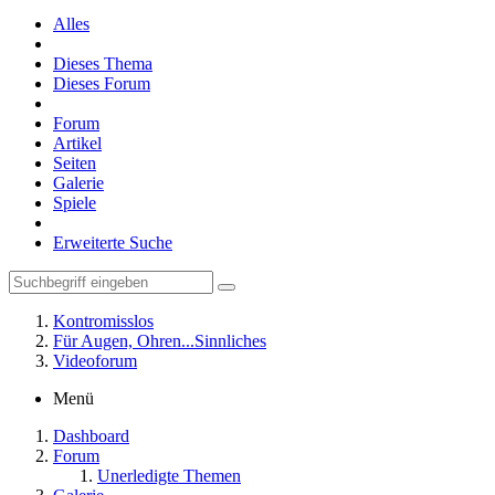
Alles
Dieses Thema
Dieses Forum
Forum
Artikel
Seiten
Galerie
Spiele
Erweiterte Suche
Kontromisslos
Für Augen, Ohren...Sinnliches
Videoforum
Menü
Dashboard
Forum
Unerledigte Themen