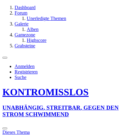
Dashboard
Forum
Unerledigte Themen
Galerie
Alben
Gamezone
Highscore
Grabsteine
Anmelden
Registrieren
Suche
KONTROMISSLOS
U
N
A
B
H
Ä
N
G
I
G
,
S
T
R
E
I
T
B
A
R
,
G
E
G
E
N
D
E
N
S
T
R
O
M
S
C
H
W
I
M
M
E
N
D
Dieses Thema