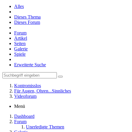
Alles
Dieses Thema
Dieses Forum
Forum
Artikel
Seiten
Galerie
Spiele
Erweiterte Suche
Kontromisslos
Für Augen, Ohren...Sinnliches
Videoforum
Menü
Dashboard
Forum
Unerledigte Themen