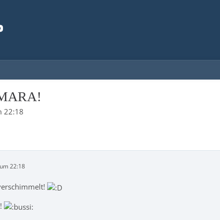
S
MARA!
m 22:18
 um 22:18
verschimmelt!
e!