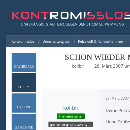
KONTROMISSLO
U
N
A
B
H
Ä
N
G
I
G
,
S
T
R
E
I
T
B
A
R
,
G
E
G
E
N
D
E
N
S
T
R
O
M
S
C
H
W
I
M
M
E
N
D
Kontromisslos
Unterhaltung pur
Reisswolf & Rumpelkammer
SCHON WIEDER 
kolibri
28. März 2007 u
DASHBOARD
FORUM
28. März 2007
kolibri
GALERIE
Deine Post 
Themenstarter
Liebe Grüß
gerne rang- und zwanglos
GAMEZONE