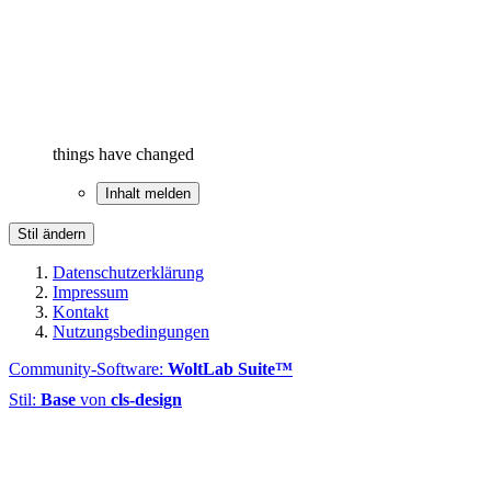
things have changed
Inhalt melden
Stil ändern
Datenschutzerklärung
Impressum
Kontakt
Nutzungsbedingungen
Community-Software:
WoltLab Suite™
Stil:
Base
von
cls-design