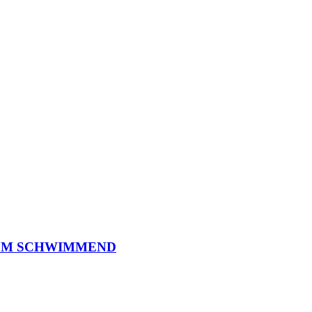
O
M
S
C
H
W
I
M
M
E
N
D