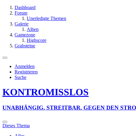
Dashboard
Forum
Unerledigte Themen
Galerie
Alben
Gamezone
Highscore
Grabsteine
Anmelden
Registrieren
Suche
KONTROMISSLOS
U
N
A
B
H
Ä
N
G
I
G
,
S
T
R
E
I
T
B
A
R
,
G
E
G
E
N
D
E
N
S
T
R
Dieses Thema
Alles