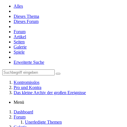
Alles
Dieses Thema
Dieses Forum
Forum
Artikel
Seiten
Galerie
Spiele
Erweiterte Suche
Kontromisslos
Pro und Kontra
Das kleine Archiv der großen Ereignisse
Menü
Dashboard
Forum
Unerledigte Themen