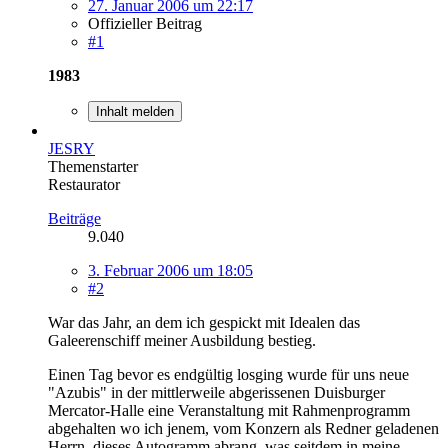
27. Januar 2006 um 22:17
Offizieller Beitrag
#1
1983
Inhalt melden
JESRY
Themenstarter
Restaurator
Beiträge
9.040
3. Februar 2006 um 18:05
#2
War das Jahr, an dem ich gespickt mit Idealen das
Galeerenschiff meiner Ausbildung bestieg.
Einen Tag bevor es endgültig losging wurde für uns neue
"Azubis" in der mittlerweile abgerissenen Duisburger
Mercator-Halle eine Veranstaltung mit Rahmenprogramm
abgehalten wo ich jenem, vom Konzern als Redner geladenen
Herrn, dieses Autogramm abrang, was seitdem in meine