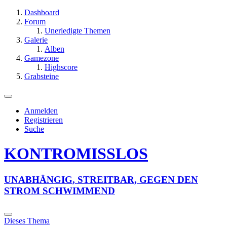
Dashboard
Forum
Unerledigte Themen
Galerie
Alben
Gamezone
Highscore
Grabsteine
Anmelden
Registrieren
Suche
KONTROMISSLOS
U
N
A
B
H
Ä
N
G
I
G
,
S
T
R
E
I
T
B
A
R
,
G
E
G
E
N
D
E
N
S
T
R
O
M
S
C
H
W
I
M
M
E
N
D
Dieses Thema