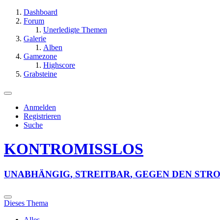
Dashboard
Forum
Unerledigte Themen
Galerie
Alben
Gamezone
Highscore
Grabsteine
Anmelden
Registrieren
Suche
KONTROMISSLOS
U
N
A
B
H
Ä
N
G
I
G
,
S
T
R
E
I
T
B
A
R
,
G
E
G
E
N
D
E
N
S
T
R
Dieses Thema
Alles