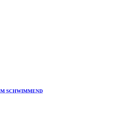
O
M
S
C
H
W
I
M
M
E
N
D