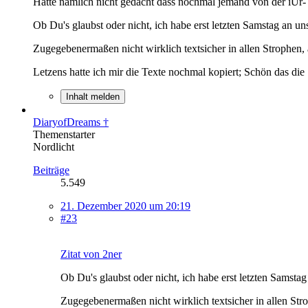
Hätte nämlich nicht gedacht dass nochmal jemand von der iUr- K
Ob Du's glaubst oder nicht, ich habe erst letzten Samstag an u
Zugegebenermaßen nicht wirklich textsicher in allen Strophen
Letzens hatte ich mir die Texte nochmal kopiert; Schön das die S
Inhalt melden
DiaryofDreams †
Themenstarter
Nordlicht
Beiträge
5.549
21. Dezember 2020 um 20:19
#23
Zitat von 2ner
Ob Du's glaubst oder nicht, ich habe erst letzten Samsta
Zugegebenermaßen nicht wirklich textsicher in allen St