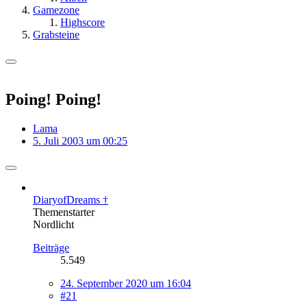
Gamezone
Highscore
Grabsteine
Poing! Poing!
Lama
5. Juli 2003 um 00:25
DiaryofDreams †
Themenstarter
Nordlicht
Beiträge
5.549
24. September 2020 um 16:04
#21