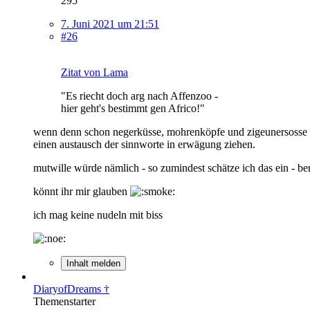
295
7. Juni 2021 um 21:51
#26
Zitat von Lama
"Es riecht doch arg nach Affenzoo -
hier geht's bestimmt gen Africo!"
wenn denn schon negerküsse, mohrenköpfe und zigeunersosse abz
einen austausch der sinnworte in erwägung ziehen.
mutwille würde nämlich - so zumindest schätze ich das ein - ber
könnt ihr mir glauben
ich mag keine nudeln mit biss
Inhalt melden
DiaryofDreams †
Themenstarter